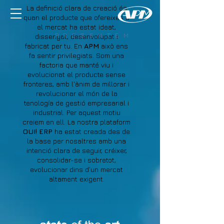
La definició clara de creació és
quan el producte que ofereixes a
el mercat ha estat ideat,
P R E S E N T E M
dissenyat, desenvolupat i
fabricat per tu. En
APM
això ens
fa sentir privilegiats. Som una
factoria que manté viu i
evolucionat el producte sense
fronteres, amb l'ànim de millorar i
revolucionar el món de la
tenología de gestió empresarial i
industrial. Per aquest motiu
creiem en ell. La nostra plataform
OUI! ERP
ha estat creada des de
la base per nosaltres amb una
intenció clara de seguir, créixer,
consolidar-se i sobretot,
evolucionar dins d'un mercat
altament exigent.